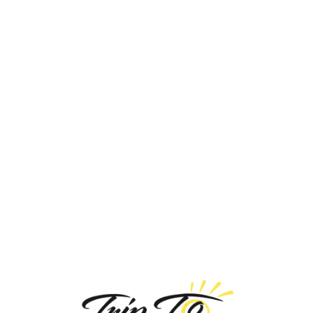
Loa
din
g...