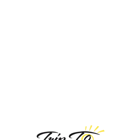
Loa
din
g...