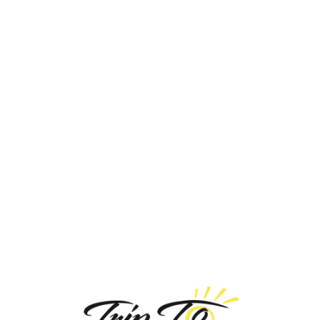
Loa
din
g...