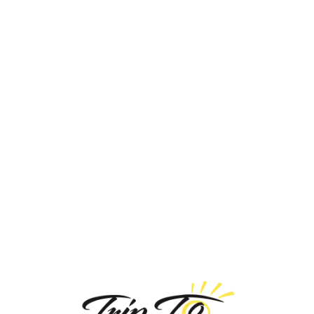
Loa
din
g...