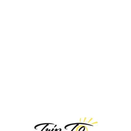
Loa
din
g...