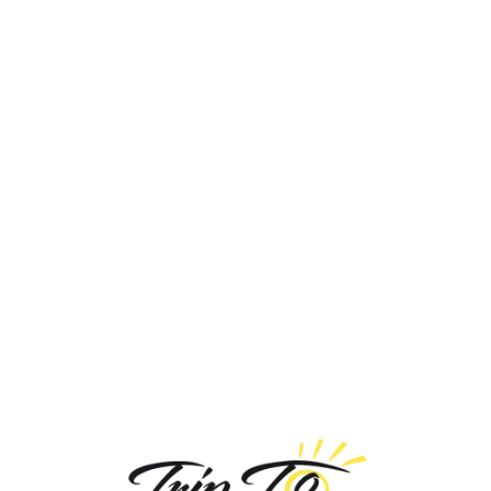
Loa
din
g...