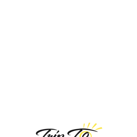
Loa
din
g...