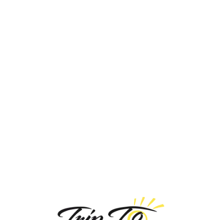
Loa
din
g...