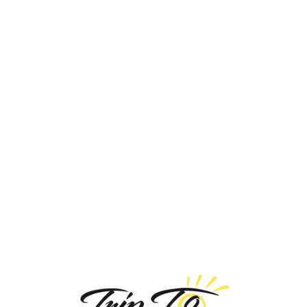
Loa
din
g...