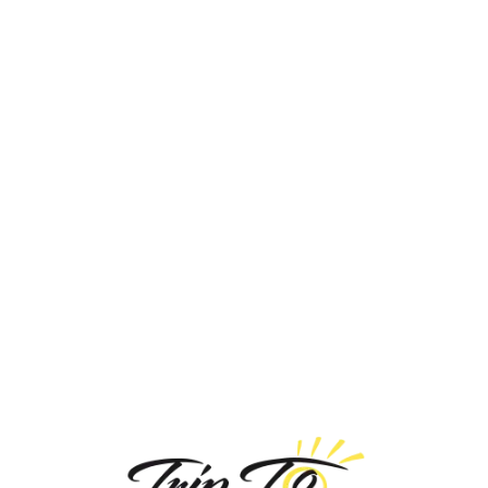
Loa
din
g...