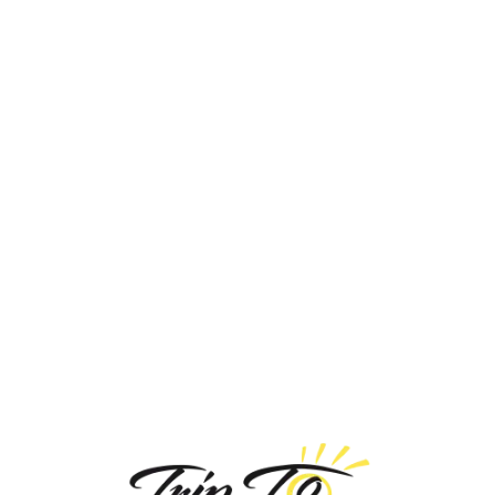
Loa
din
g...