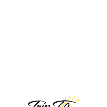
Loa
din
g...