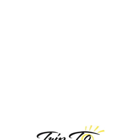
Loa
din
g...