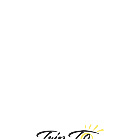
Loa
din
g...