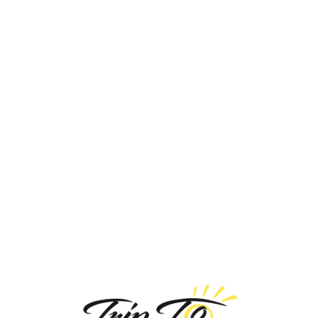
Loa
din
g...