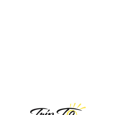
Loa
din
g...