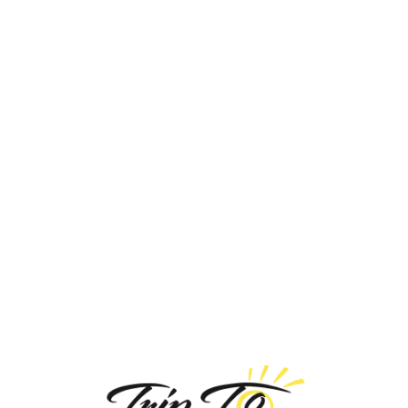
Loa
din
g...