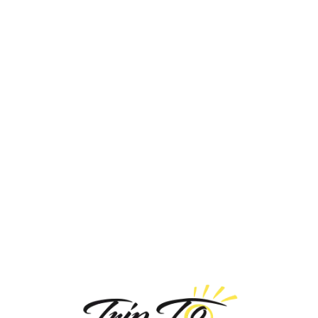
Loa
din
g...