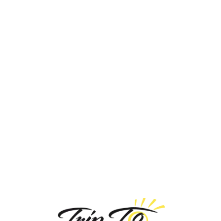
Loa
din
g...