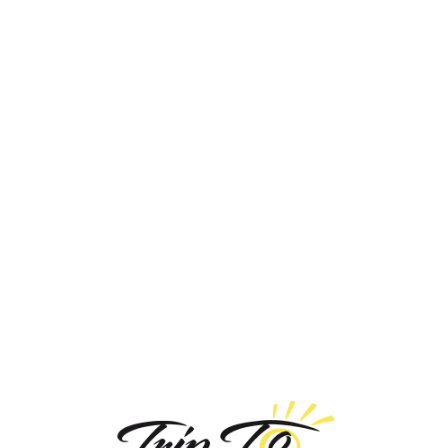
Loa
din
g...