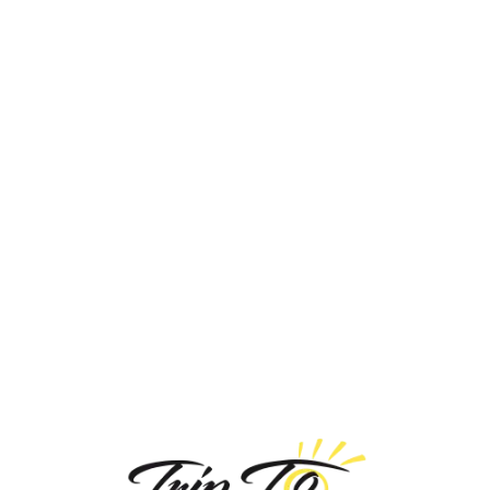
Loa
din
g...