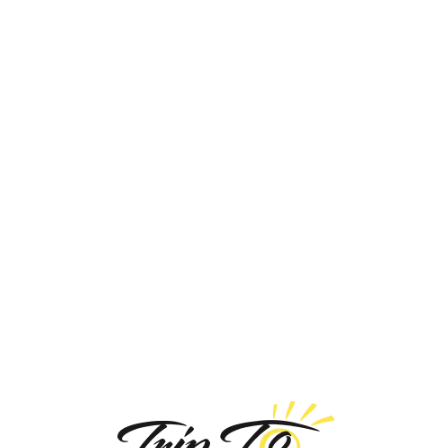
Loa
din
g...