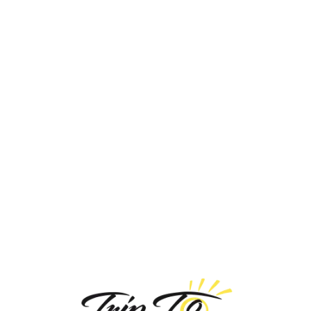
Loa
din
g...