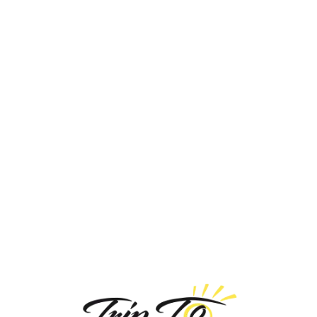
Loa
din
g...