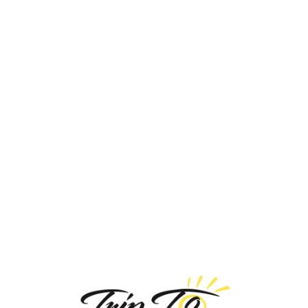
Loa
din
g...