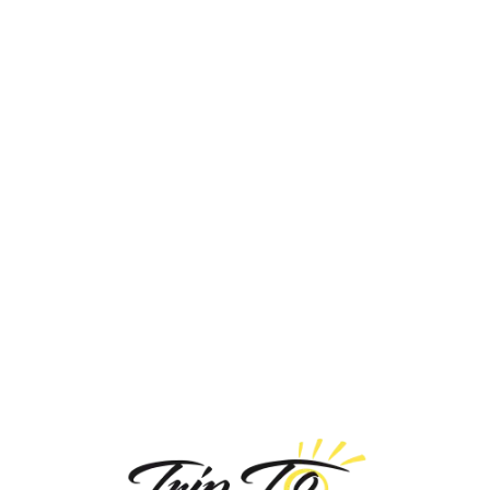
Loa
din
g...