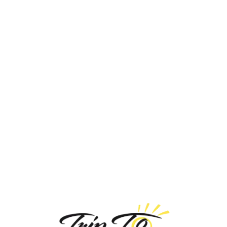
Loa
din
g...