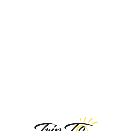
Loa
din
g...