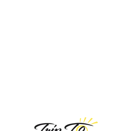
Loa
din
g...