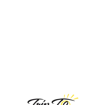
Loa
din
g...