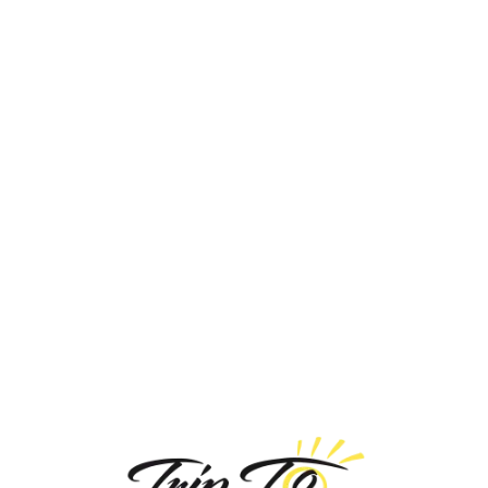
Loa
din
g...