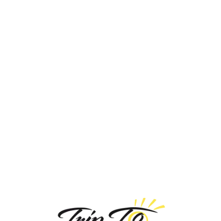
Loa
din
g...