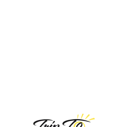
Loa
din
g...