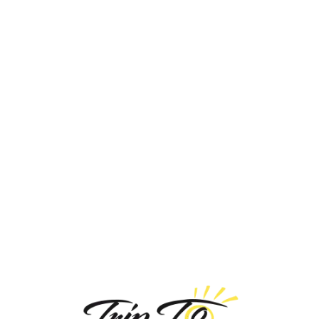
Loa
din
g...