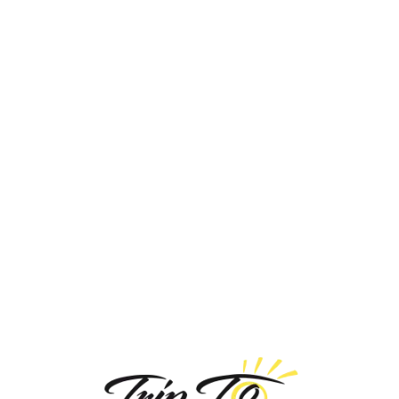
Loa
din
g...