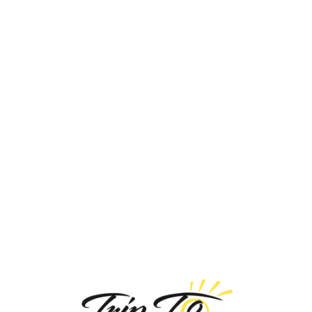
Loa
din
g...