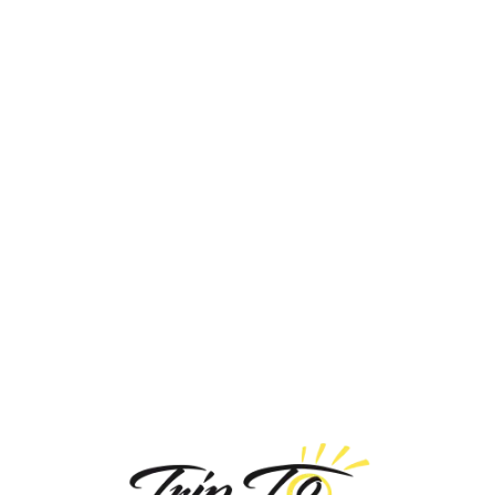
Loa
din
g...