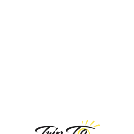
Loa
din
g...