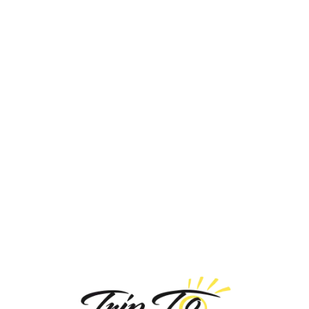
Loa
din
g...