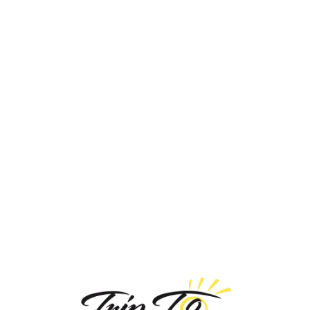
Loa
din
g...