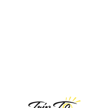
Loa
din
g...