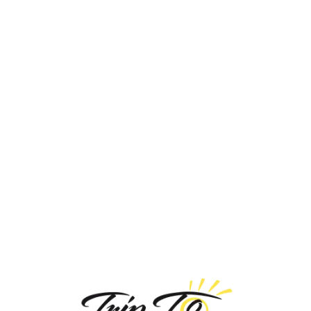
Loa
din
g...