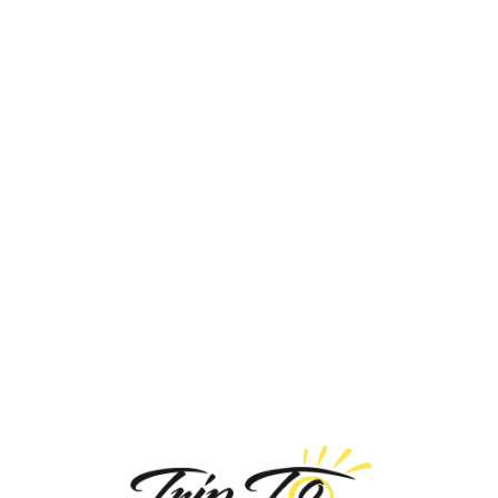
Loa
din
g...