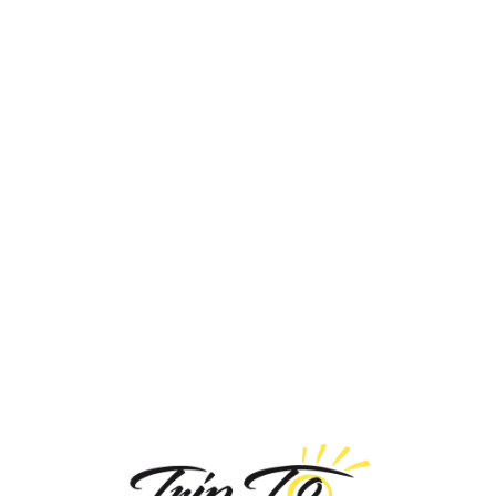
Loa
din
g...