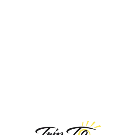
Loa
din
g...