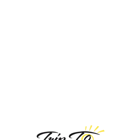
Loa
din
g...