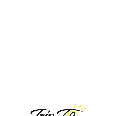
Loa
din
g...