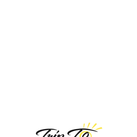
Loa
din
g...