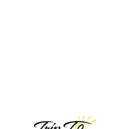
Loa
din
g...