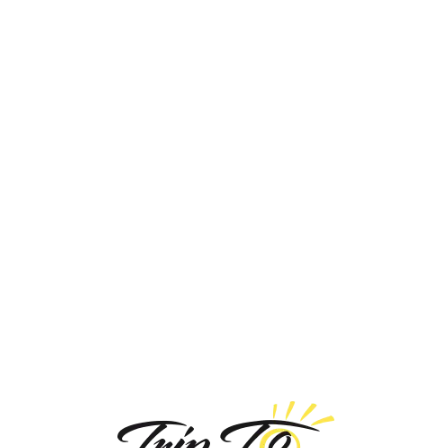
Loa
din
g...